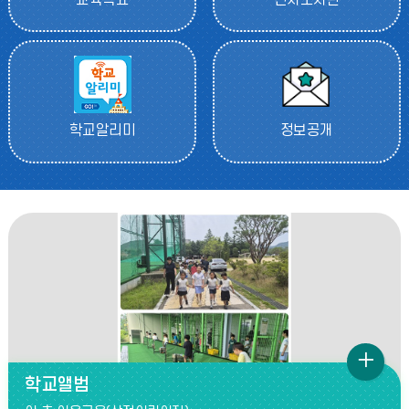
교육목표
전자도서관
학교알리미
정보공개
학
학교앨범
교