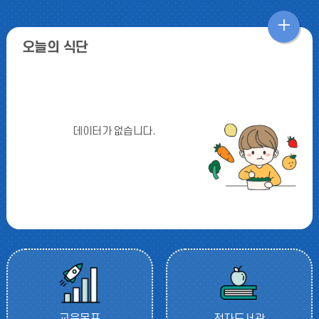
17
대체공휴일
오
18
여름방학
오늘의 식단
늘
19
개학식
의
20
미술회화
식
20
전국단위 민방위 훈련
데이터가 없습니다.
단
22
토요휴업일
더
27
글로컬 뮤지컬
보
29
토요휴업일
기