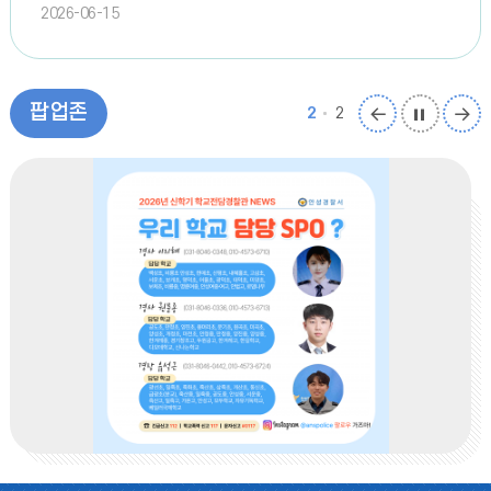
여름방학
2026-06-15
10
여름방학
10~14
영어캠프
팝
팝
팝
팝업존
2
2
업
업
업
11
여름방학
존
존
존
이
정
다
12
여름방학
전
지
음
13
여름방학
14
여름방학
15
여름방학
16
여름방학
17
여름방학