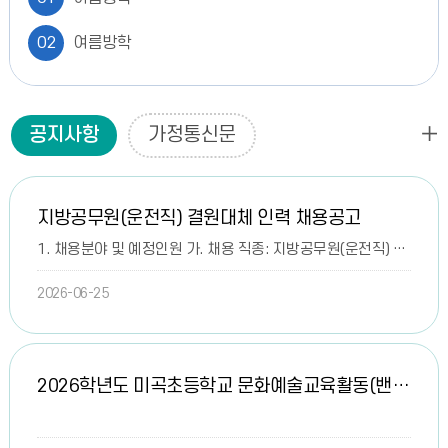
02
여름방학
03~07
학습도약 계절학기
공
03
공지사항
가정통신문
여름방학
지
사
04
여름방학
항
지방공무원(운전직) 결원대체 인력 채용공고
05
여름방학
1. 채용분야 및 예정인원 가. 채용 직종: 지방공무원(운전직) 결원대체 인력 나.채용 인원: 1명2. 응시원서 접수 가. 접수 기간: 2026. 6. 25.(목
06
여름방학
2026-06-25
07
여름방학
08
여름방학
2026학년도 미곡초등학교 문화예술교육활동(밴드 동아리) 강사 채용 공고(3차)
08
토요휴업일
09