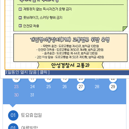
얼
얼
얼
일
월중행사
이
정
다
정
전
지
음
더
이
다
2026.
08
보
전
음
기
일
월
화
수
목
금
토
학
달
달
1
교
일
2
3
4
5
6
7
8
정
-
9
10
11
12
13
14
15
1일동안 열지 않음 [ 클릭 ]
일,
16
17
18
19
20
21
22
월,
화,
23
24
25
26
27
28
29
수,
30
31
목,
금,
토
01
토요휴업일
01
여름방학