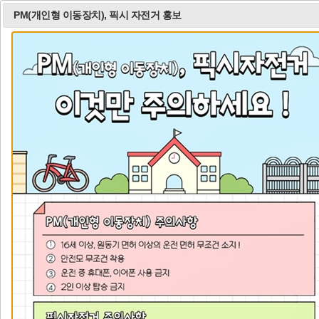
PM(개인형 이동장치), 픽시 자전거 홍보
모
검
바
색
일
열
메
기
뉴
열
기
비
비
비
주
주
주